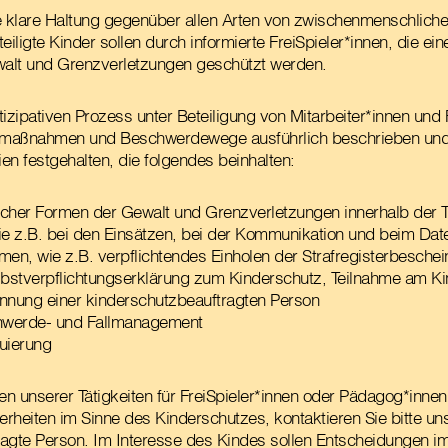
e klare Haltung gegenüber allen Arten von zwischenmenschlicher
eiligte Kinder sollen durch informierte FreiSpieler*innen, die e
walt und Grenzverletzungen geschützt werden.
izipativen Prozess unter Beteiligung von Mitarbeiter*innen und 
smaßnahmen und Beschwerdewege ausführlich beschrieben und
ien festgehalten, die folgendes beinhalten:
cher Formen der Gewalt und Grenzverletzungen innerhalb der T
ie z.B. bei den Einsätzen, bei der Kommunikation und beim Da
n, wie z.B. verpflichtendes Einholen der Strafregisterbeschei
bstverpflichtungserklärung zum Kinderschutz, Teilnahme am Ki
nung einer kinderschutzbeauftragten Person
chwerde- und Fallmanagement
uierung
 unserer Tätigkeiten für FreiSpieler*innen oder Pädagog*inne
rheiten im Sinne des Kinderschutzes, kontaktieren Sie bitte un
ragte Person. Im Interesse des Kindes sollen Entscheidungen