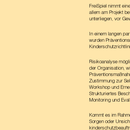
FreiSpiel nimmt ein
allem am Projekt bet
unterliegen, vor Ge
In einem langen part
wurden Prävention
Kinderschutzrichtlin
Risikoanalyse mögli
der Organisation, w
Präventionsmaßnahme
Zustimmung zur Sel
Workshop und Ernen
Strukturiertes Bes
Monitoring und Eval
Kommt es im Rahmen
Sorgen oder Unsiche
kinderschutzbeauft