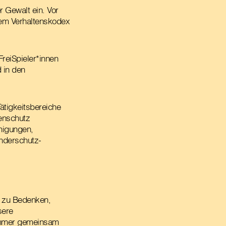
 Gewalt ein. Vor
inem Verhaltenskodex
FreiSpieler*innen
 in den
ätigkeitsbereiche
tenschutz
nigungen,
nderschutz-
n zu Bedenken,
sere
 immer gemeinsam