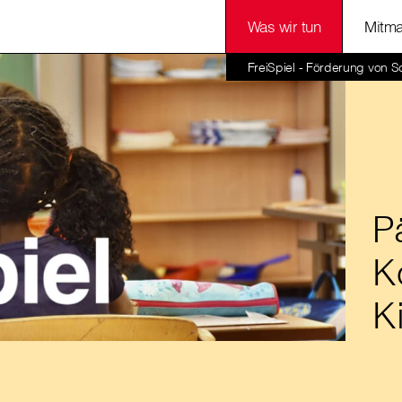
Was wir tun
Mitm
FreiSpiel - Förderung von S
P
K
K