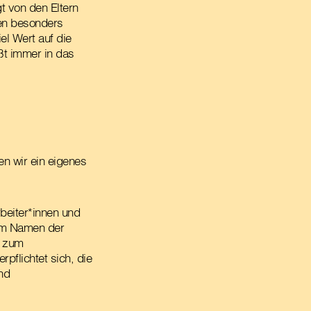
gt von den Eltern
nen besonders
el Wert auf die
ßt immer in das
en wir ein eigenes
rbeiter*innen und
 im Namen der
d zum
pflichtet sich, die
nd