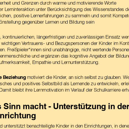
cherheit und Grenzen durch warme und motivierende Worte
der Lerninteraktion unter Berücksichtigung des Wissenstandes 
ichen, positive Lernerfahrungen zu sammeln und somit Kompet
e Einstellung gegenüber Lernen und Bildung sein
, kontinuierlichen, längerfristigen und zuverlässigen Einsatz we
u wichtigen Vertrauens- und Bezugspersonen der Kinder im Kont
en. FreiSpieler*innen sind unabhängige, nicht wertende Persone
henmenschliche und ergänzen das kognitive Angebot der Bildun
Aufmerksamkeit, Empathie und Lernunterstützung.
e Beziehung
motiviert die Kinder, an sich selbst zu glauben. W
tisches und positives Selbstbild als Lernende zu entwickeln, erl
Damit bleibt ihre Lernmotivation im Verlauf der Schulkarriere erh
s Sinn macht - Unterstützung in de
nrichtung
nd unterstützt benachteiligte Kinder in den Einrichtungen, in den