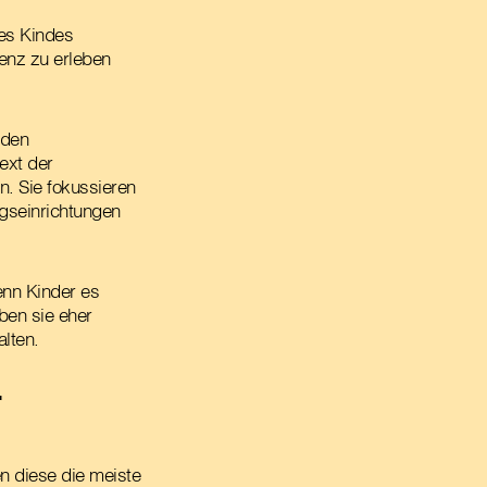
des Kindes
enz zu erleben
rden
ext der
n. Sie fokussieren
gseinrichtungen
enn Kinder es
eben sie eher
alten.
r
en diese die meiste